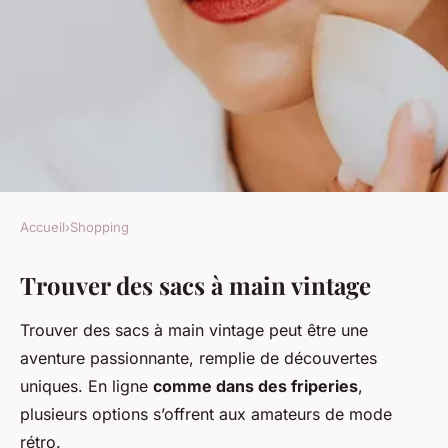
Accueil
›
Shopping
SHOPPING
Trouver des sacs à main vintage
Sacs à main vintage :
Comment trouver, choisir et
Trouver des sacs à main vintage peut être une
porter
aventure passionnante, remplie de découvertes
uniques. En ligne
comme dans des friperies
,
Antonin
•
6 février 2025
•
4 min de lecture
plusieurs options s’offrent aux amateurs de mode
rétro.