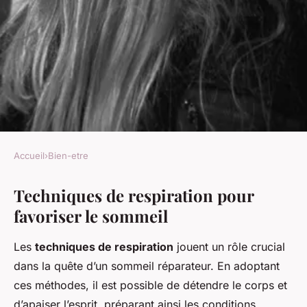
Accueil
›
Bien-etre
BIEN-ETRE
Techniques de respiration pour
Optimisez votre sommeil :
favoriser le sommeil
Techniques de respiration
pour favoriser le repos chez
Les
techniques de respiration
jouent un rôle crucial
les femmes
dans la quête d’un sommeil réparateur. En adoptant
ces méthodes, il est possible de détendre le corps et
Antonin
•
22 février 2025
•
6 min de lecture
d’apaiser l’esprit, préparant ainsi les conditions